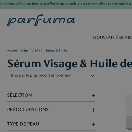
choix dès €50
Livraison offerte au Benelux en France dès €60
Cumulez des po
NOUVEAUTÉS
MAR
Accueil
/
Soins
/
VISAGE
/
Sérum & Huile
Sérum Visage & Huile de
SÉLECTION
PRÉOCCUPATIONS
TYPE DE PEAU