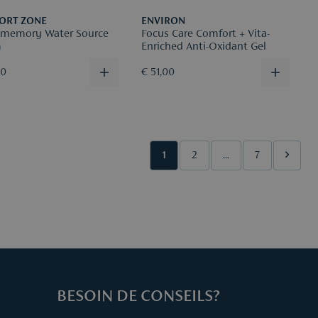
ORT ZONE
ENVIRON
memory Water Source
Focus Care Comfort + Vita-
m
Enriched Anti-Oxidant Gel
50
€ 51,00
1
2
...
7
BESOIN DE CONSEILS?