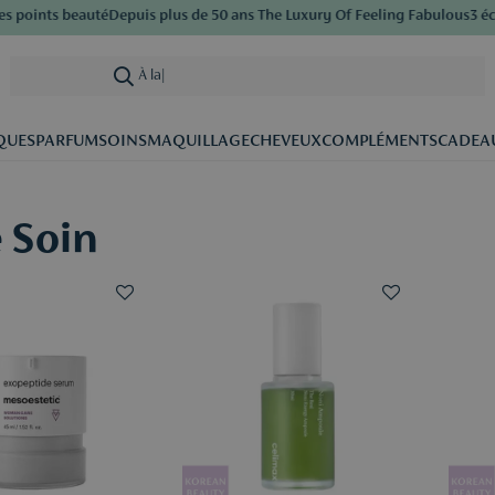
ints beauté
Depuis plus de 50 ans The Luxury Of Feeling Fabulous
3 échant
À la recherche
|
QUES
PARFUM
SOINS
MAQUILLAGE
CHEVEUX
COMPLÉMENTS
CADEA
 Soin