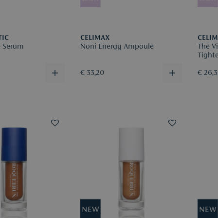
TIC
CELIMAX
CELI
e Serum
Noni Energy Ampoule
The Vi
Tight
€ 33,20
€ 26,