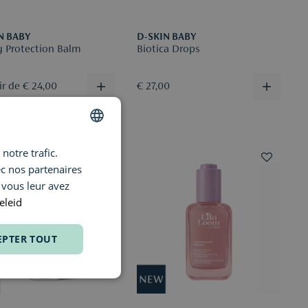
N BABY
D-SKIN BABY
 Protection Balm
Biotica Drops
ir de € 24,00
€ 27,00
notre trafic.
DUTCH
ec nos partenaires
ENGLISH
 vous leur avez
FRENCH
eleid
EPTER TOUT