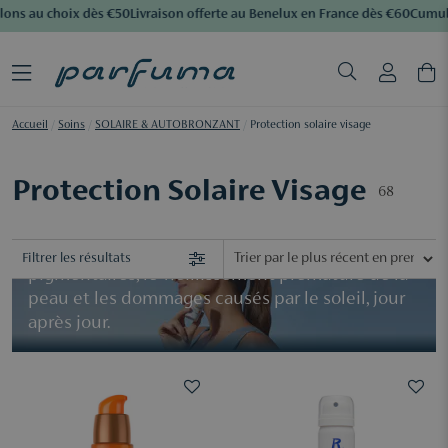
ns au choix dès €50
Livraison offerte au Benelux en France dès €60
Cumulez 
Accueil
/
Soins
/
SOLAIRE & AUTOBRONZANT
/
Protection solaire visage
La protection solaire quotidienne est l’un des
Protection Solaire Visage
68
meilleurs investissements pour préserver la
santé de votre peau.
Un bon SPF aide à prévenir les taches
Filtrer les résultats
pigmentaires, le vieillissement prématuré de la
peau et les dommages causés par le soleil, jour
après jour.