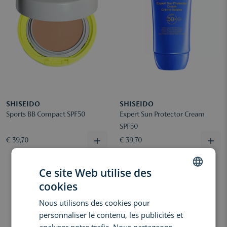
SHISEIDO
SHISEIDO
Sports BB Compact SPF50
Expert Sun Protector Cream
SPF50
€ 39,70
€ 39,70
Ce site Web utilise des
cookies
DUTCH
Nous utilisons des cookies pour
ENGLISH
personnaliser le contenu, les publicités et
FRENCH