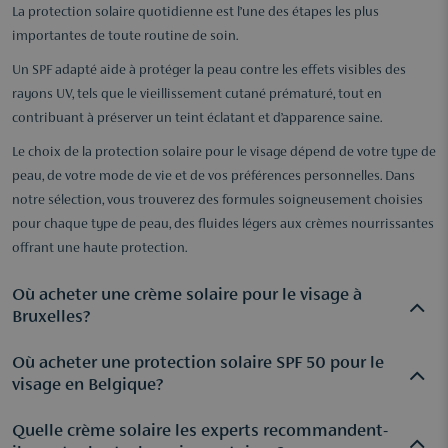
La protection solaire quotidienne est l’une des étapes les plus
importantes de toute routine de soin.
Un SPF adapté aide à protéger la peau contre les effets visibles des
rayons UV, tels que le vieillissement cutané prématuré, tout en
contribuant à préserver un teint éclatant et d’apparence saine.
Le choix de la protection solaire pour le visage dépend de votre type de
peau, de votre mode de vie et de vos préférences personnelles. Dans
notre sélection, vous trouverez des formules soigneusement choisies
pour chaque type de peau, des fluides légers aux crèmes nourrissantes
offrant une haute protection.
Où acheter une crème solaire pour le visage à
Bruxelles?
Où acheter une protection solaire SPF 50 pour le
Chez Parfuma, vous trouverez une large sélection de
visage en Belgique?
protections solaires pour le visage, disponibles en ligne ainsi
que dans les boutiques d'Anvers, Hove et du Wijnegem
Quelle crème solaire les experts recommandent-
De plus en plus de personnes intègrent un SPF 50 dans leur
Shopping Center. Les spécialistes vous conseillent afin de