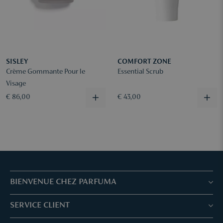
SISLEY
COMFORT ZONE
Crème Gommante Pour le
Essential Scrub
Visage
€ 86,00
€ 43,00
BIENVENUE CHEZ PARFUMA
Boutiques & Services
SERVICE CLIENT
Réservez votre traitement