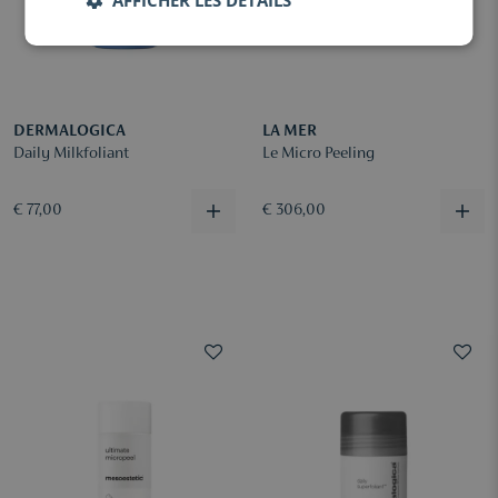
DERMALOGICA
LA MER
Daily Milkfoliant
Le Micro Peeling
€ 77,00
€ 306,00