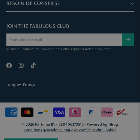
Service client & Questions fréquentes
BESOIN DE CONSEILS?
Skin Expertise
Parfuma Chèque-Cadeau
Chat avec nous
Fabulous Parfuma Club
Cadeaux suprises
JOIN THE FABULOUS CLUB
Envoyez une mail
À Propos de Parfuma
Sample Service
Call us
Annuler une commande
Restez au courant de nos dernières offres grâce à notre newsletter.
Contact
Langue:
Français
© 2026 Parfuma BV - BE0406370513 - Powered by
Tilroy
Conditions générales
Politique de confidentialité
Cookies