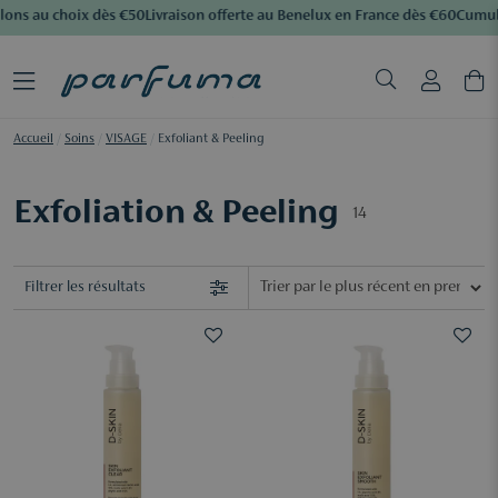
ons au choix dès €50
Livraison offerte au Benelux en France dès €60
Cumulez
Accueil
/
Soins
/
VISAGE
/
Exfoliant & Peeling
Exfoliation & Peeling
14
Filtrer les résultats