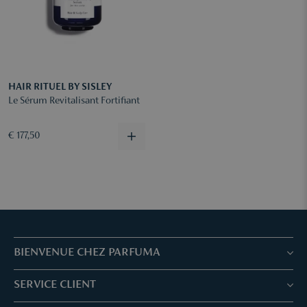
HAIR RITUEL BY SISLEY
Le Sérum Revitalisant Fortifiant
€ 177,50
BIENVENUE CHEZ PARFUMA
Boutiques & Services
SERVICE CLIENT
Réservez votre traitement