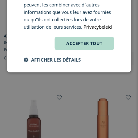
peuvent les combiner avec d"autres
informations que vous leur avez fournies
ou qu"ils ont collectées lors de votre
utilisation de leurs services.
Privacybeleid
AVEDA
HAIR RITUEL BY SISLEY
Be Curly Advanced Curl
ACCEPTER TOUT
La Cure Antipelliculaire
Perfecting Primer
Apaisante
€ 47,00
€ 106,00
AFFICHER LES DÉTAILS