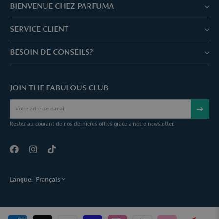
BIENVENUE CHEZ PARFUMA
Boutiques & Services
SERVICE CLIENT
Réservez votre traitement
Service client & Questions fréquentes
BESOIN DE CONSEILS?
Skin Expertise
Parfuma Chèque-Cadeau
Chat avec nous
Fabulous Parfuma Club
Cadeaux suprises
JOIN THE FABULOUS CLUB
Envoyez une mail
À Propos de Parfuma
Sample Service
Call us
Annuler une commande
Restez au courant de nos dernières offres grâce à notre newsletter.
Contact
Langue:
Français