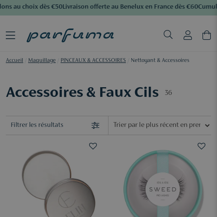
ons au choix dès €50
Livraison offerte au Benelux en France dès €60
Cumulez
Accueil
/
Maquillage
/
PINCEAUX & ACCESSOIRES
/
Nettoyant & Accessoires
Accessoires & Faux Cils
36
Filtrer les résultats