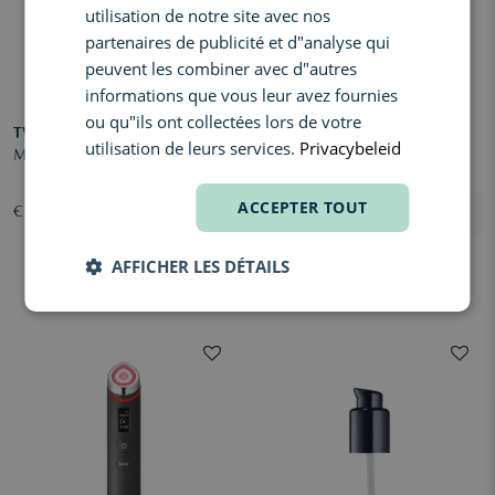
utilisation de notre site avec nos
partenaires de publicité et d"analyse qui
peuvent les combiner avec d"autres
informations que vous leur avez fournies
ou qu"ils ont collectées lors de votre
TWEEZERMAN
JANE IREDALE
utilisation de leurs services.
Privacybeleid
Mini Slant Tweezer
Potloodslijper
ACCEPTER TOUT
€ 20,00
€ 5,00
AFFICHER LES DÉTAILS