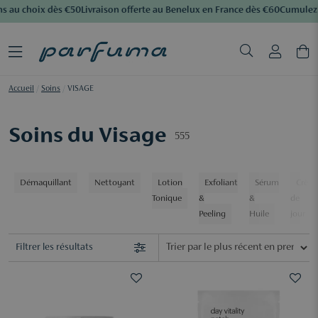
 au choix dès €50
Livraison offerte au Benelux en France dès €60
Cumulez de
Accueil
/
Soins
/
VISAGE
Soins du Visage
555
Démaquillant
Nettoyant
Lotion
Exfoliant
Sérum
Crèm
Tonique
&
&
de
Peeling
Huile
jour
Filtrer les résultats