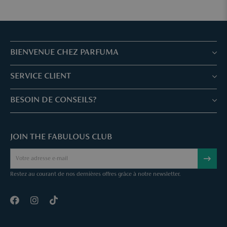
BIENVENUE CHEZ PARFUMA
Boutiques & Services
SERVICE CLIENT
Réservez votre traitement
Service client & Questions fréquentes
BESOIN DE CONSEILS?
Skin Expertise
Parfuma Chèque-Cadeau
Chat avec nous
Fabulous Parfuma Club
Cadeaux suprises
JOIN THE FABULOUS CLUB
Envoyez une mail
À Propos de Parfuma
Sample Service
Call us
Annuler une commande
Restez au courant de nos dernières offres grâce à notre newsletter.
Contact