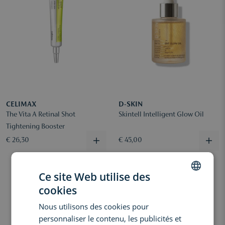
CELIMAX
D-SKIN
The Vita A Retinal Shot
Skintell Intelligent Glow Oil
Tightening Booster
€ 26,30
€ 45,00
Ce site Web utilise des
cookies
DUTCH
Nous utilisons des cookies pour
ENGLISH
personnaliser le contenu, les publicités et