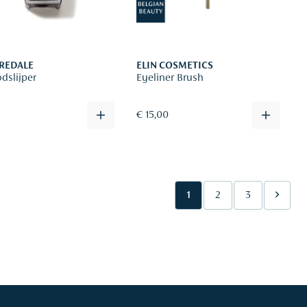
IREDALE
ELIN COSMETICS
dslijper
Eyeliner Brush
0
€ 15,00
1
2
3