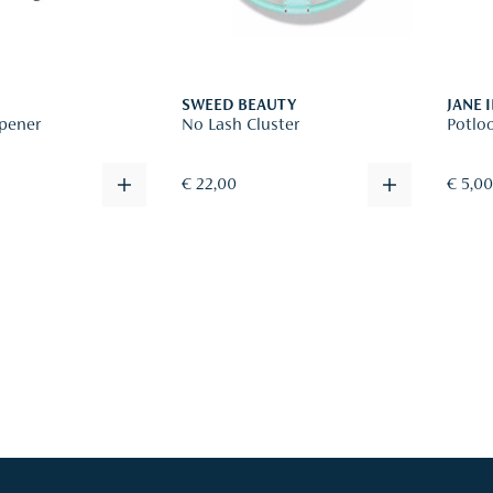
SWEED BEAUTY
JANE 
rpener
No Lash Cluster
Potloo
€ 22,00
€ 5,0