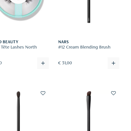
D BEAUTY
NARS
à Tête Lashes North
#12 Cream Blending Brush
0
€ 31,00