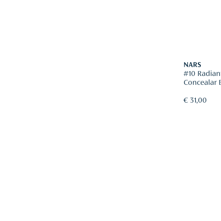
NARS
#10 Radia
Concealar 
€ 31,00