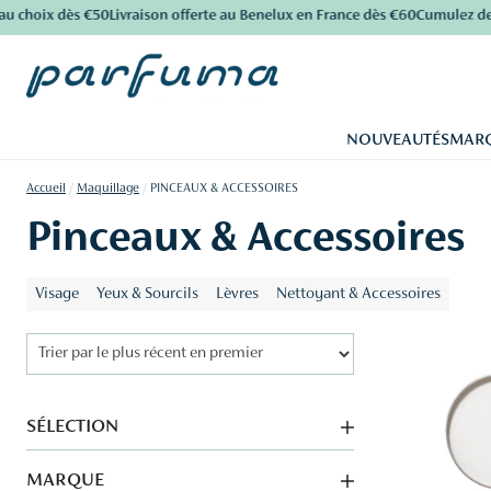
hoix dès €50
Livraison offerte au Benelux en France dès €60
Cumulez des poi
NOUVEAUTÉS
MAR
Accueil
/
Maquillage
/
PINCEAUX & ACCESSOIRES
Pinceaux & Accessoires
Visage
Yeux & Sourcils
Lèvres
Nettoyant & Accessoires
SÉLECTION
MARQUE