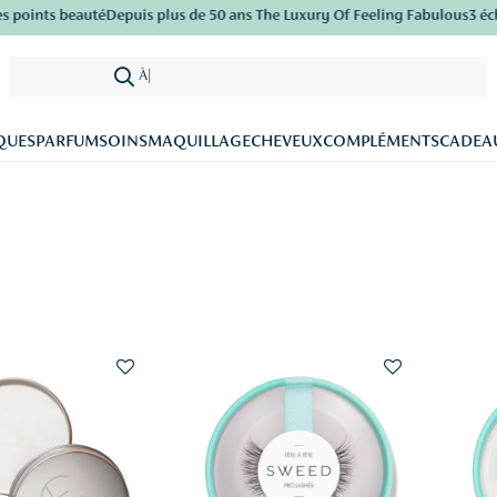
nts beauté
Depuis plus de 50 ans The Luxury Of Feeling Fabulous
3 échanti
À la recherch
|
QUES
PARFUM
SOINS
MAQUILLAGE
CHEVEUX
COMPLÉMENTS
CADEA