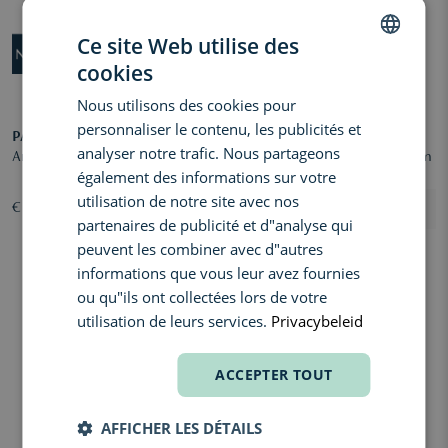
Ce site Web utilise des
cookies
DUTCH
Nous utilisons des cookies pour
ENGLISH
personnaliser le contenu, les publicités et
PARFUMS DE MARLY
LA MER
FRENCH
analyser notre trafic. Nous partageons
Anthénaïs Eau de Parfum
Genaissance de la Mer Le Sérum
également des informations sur votre
Ultime
utilisation de notre site avec nos
€ 285,00
€ 891,00
partenaires de publicité et d"analyse qui
peuvent les combiner avec d"autres
informations que vous leur avez fournies
ou qu"ils ont collectées lors de votre
utilisation de leurs services.
Privacybeleid
ACCEPTER TOUT
AFFICHER LES DÉTAILS