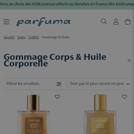
lons au choix dès €50
Livraison offerte au Benelux en France dès €60
Cumule
Accueil
/
Soins
/
CORPS
/
Gommage & Huile
Gommage Corps & Huile
11
Corporelle
Filtrer les résultats