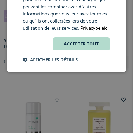
peuvent les combiner avec d"autres
informations que vous leur avez fournies
ou qu"ils ont collectées lors de votre
utilisation de leurs services.
Privacybeleid
AUGUSTINUS BADER
COMFORT ZONE
ACCEPTER TOUT
The Body Oil
Tranquillity Body Scrub
AFFICHER LES DÉTAILS
€ 105,00
€ 51,50