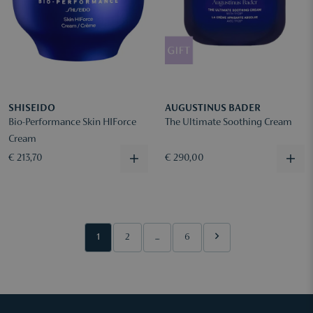
SHISEIDO
AUGUSTINUS BADER
Bio-Performance Skin HIForce
The Ultimate Soothing Cream
Cream
€ 213,70
€ 290,00
1
2
...
6