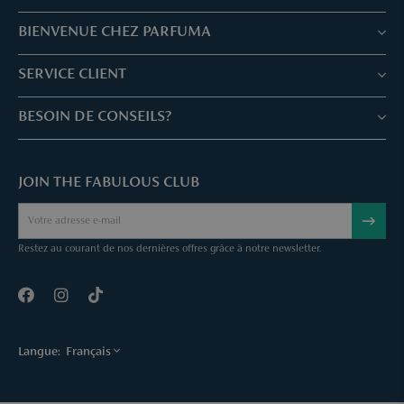
BIENVENUE CHEZ PARFUMA
Boutiques & Services
SERVICE CLIENT
Réservez votre traitement
Service client & Questions fréquentes
BESOIN DE CONSEILS?
Skin Expertise
Parfuma Chèque-Cadeau
Chat avec nous
Fabulous Parfuma Club
Cadeaux suprises
JOIN THE FABULOUS CLUB
Envoyez une mail
À Propos de Parfuma
Sample Service
Call us
Annuler une commande
Restez au courant de nos dernières offres grâce à notre newsletter.
Contact
Langue:
Français