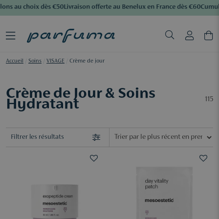
ons au choix dès €50
Livraison offerte au Benelux en France dès €60
Cumulez
Accueil
/
Soins
/
VISAGE
/
Crème de jour
Crème de Jour & Soins
115
Hydratant
Filtrer les résultats