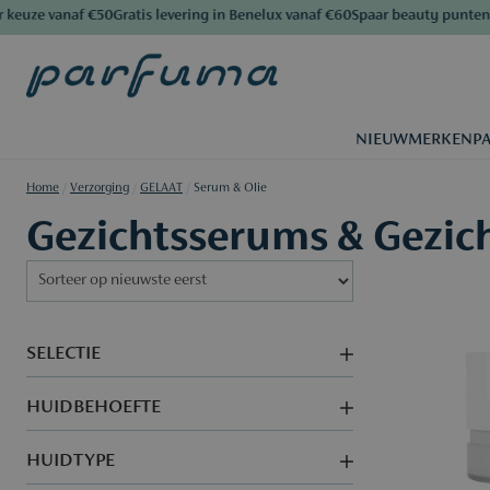
ze vanaf €50
Gratis levering in Benelux vanaf €60
Spaar beauty punten
Al m
NIEUW
MERKEN
P
Home
/
Verzorging
/
GELAAT
/
Serum & Olie
Gezichtsserums & Gezich
SELECTIE
HUIDBEHOEFTE
HUIDTYPE