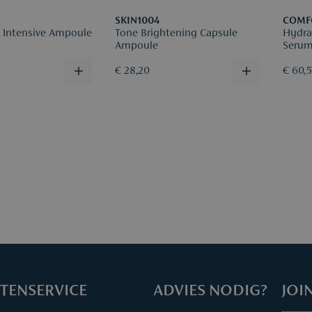
SKIN1004
COMF
a Intensive Ampoule
Tone Brightening Capsule
Hydra
Ampoule
Seru
€ 28,20
€ 60,
TENSERVICE
ADVIES NODIG?
JOI