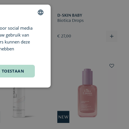
N BABY
D-SKIN BABY
 Protection Balm
Biotica Drops
oor social media
DUTCH
 uw gebruik van
 € 24,00
€ 27,00
ENGLISH
ers kunnen deze
FRENCH
 hebben
S TOESTAAN