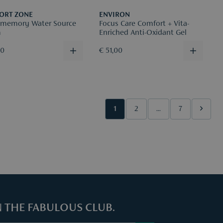
ORT ZONE
ENVIRON
memory Water Source
Focus Care Comfort + Vita-
m
Enriched Anti-Oxidant Gel
50
€ 51,00
1
2
...
7
N THE FABULOUS CLUB.