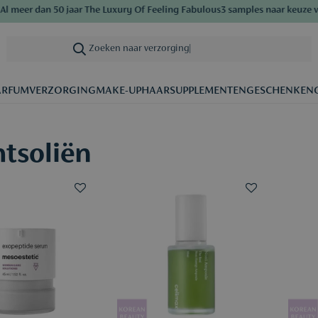
eer dan 50 jaar The Luxury Of Feeling Fabulous
3 samples naar keuze vana
Zoeken naar verzorging
|
ARFUM
VERZORGING
MAKE-UP
HAAR
SUPPLEMENTEN
GESCHENKEN
tsoliën