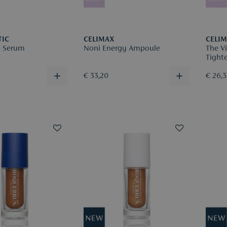
TIC
CELIMAX
CELI
e Serum
Noni Energy Ampoule
The Vi
Tight
€ 33,20
€ 26,