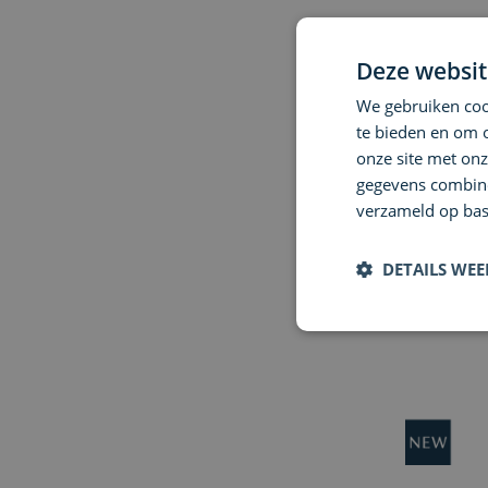
D-SKIN
Deze websit
Lift-Elast N
We gebruiken cook
te bieden en om 
€ 86,00
onze site met onz
gegevens combiner
verzameld op bas
DETAILS WE