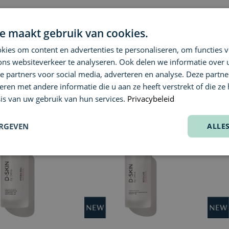
D-SKIN
D-SKI
e maakt gebruik van cookies.
utrition
Triple C Nutrition
Nappy
ies om content en advertenties te personaliseren, om functies v
ons websiteverkeer te analyseren. Ook delen we informatie over
€ 86,00
Vanaf
e partners voor social media, adverteren en analyse. Deze partn
en met andere informatie die u aan ze heeft verstrekt of die ze
is van uw gebruik van hun services.
Privacybeleid
ERGEVEN
ALLE