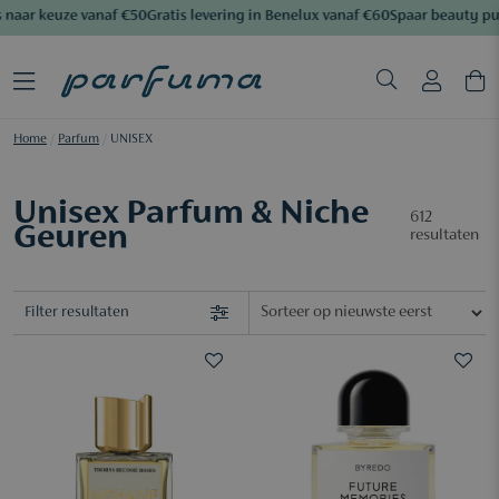
aar keuze vanaf €50
Gratis levering in Benelux vanaf €60
Spaar beauty pun
Home
/
Parfum
/
UNISEX
Unisex Parfum & Niche
612
Geuren
resultaten
Filter resultaten