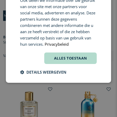
Ook delen we informatie over uw gebruik
van onze site met onze partners voor
social media, adverteren en analyse. Deze
partners kunnen deze gegevens
combineren met andere informatie die u
aan ze heeft verstrekt of die ze hebben
verzameld op basis van uw gebruik van
BDK PARFUMS
BDK PARFUMS
Stellar Silk Absolu de Parfum
Silver Ceremony Absolu de
hun services.
Privacybeleid
Parfum
Vanaf € 230,00
Vanaf € 230,00
ALLES TOESTAAN
DETAILS WEERGEVEN