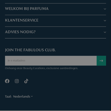
WELKOM BIJ PARFUMA
Winkels & Services
KLANTENSERVICE
Reserveer je afspraak
Klantenservice & Veelgestelde vragen
ADVIES NODIG?
Skin Expertise
Parfuma geschenkbon
Chat met ons
Fabulous Parfuma Club
Geschenk bij aankoop
JOIN THE FABULOUS CLUB.
Mail ons
Over Parfuma
Sample Service
Bel ons
Vacatures
Bestelling annuleren
Ontvang onze Beauty Curations, exclusieve aanbiedingen.
Contact
Taal:
Nederlands