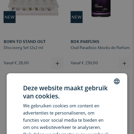
BORN TO STAND OUT
BDK PARFUMS
Discovery Set 12x2 ml
Oud Paradisio Absolu de Parfum
Vanaf € 28,00
Vanaf € 230,00
Deze website maakt gebruik
van cookies.
DUTCH
We gebruiken cookies om content en
ENGLISH
advertenties te personaliseren, om
FRENCH
functies voor social media te bieden en
om ons websiteverkeer te analyseren.