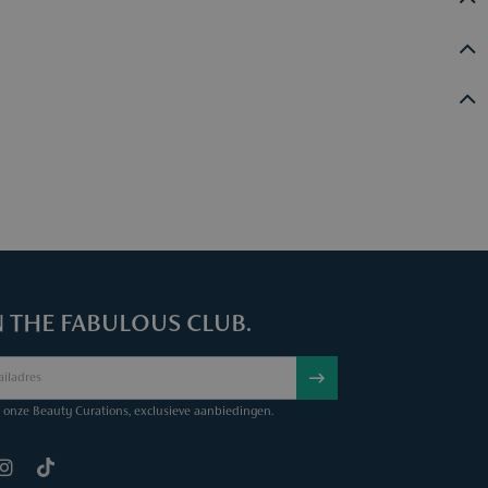
et voor je toekomstige aankopen.
N THE FABULOUS CLUB.
onze Beauty Curations, exclusieve aanbiedingen.