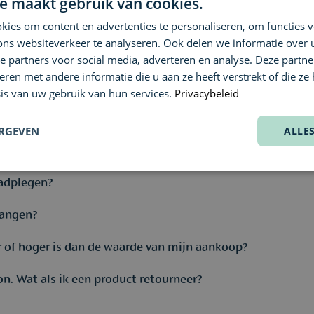
e maakt gebruik van cookies.
ke relatie.
ies om content en advertenties te personaliseren, om functies v
ons websiteverkeer te analyseren. Ook delen we informatie over
e partners voor social media, adverteren en analyse. Deze partn
schenkkaart
en met andere informatie die u aan ze heeft verstrekt of die ze
is van uw gebruik van hun services.
Privacybeleid
ERGEVEN
ALLE
twerpen, Wijnegem, Hove en bij Skin Expertise Parfuma.
de geschenkbon gewoon online.
aadplegen?
ziene vak tijdens de eerste of laatste stap van de betaalpagina.
vangen?
 of hoger is dan de waarde van mijn aankoop?
 een account aanmaakt.
 btw-nummer
toevoegt en selecteert dat je graag een factuur wens
n. Wat als ik een product retourneer?
e geschenkbon
? Dan blijft het
restbedrag gewoon op je geschenkb
je geschenkbon
? Dan kun je het
verschil eenvoudig bijbetalen me
lamefolder – onze mails durven daar soms in te belanden.