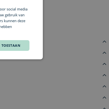
oor social media
DUTCH
 uw gebruik van
ENGLISH
ers kunnen deze
FRENCH
 hebben
S TOESTAAN
t, stuurt ons systeem automatisch een factuur via e-mail na
on staan
en kun je dit later opnieuw gebruiken.
t een betaalmiddel naar keuze
.