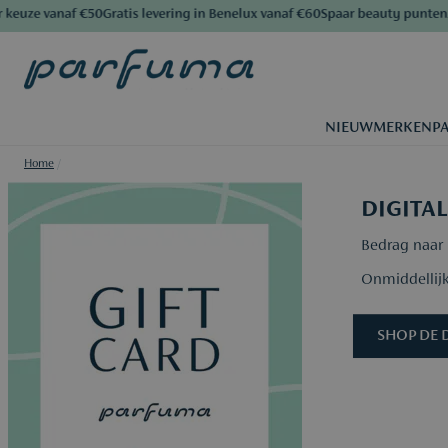
euze vanaf €50
Gratis levering in Benelux vanaf €60
Spaar beauty punten
Al 
NIEUW
MERKEN
P
Home
/
DIGITA
Bedrag naar 
Onmiddellijk
SHOP DE 