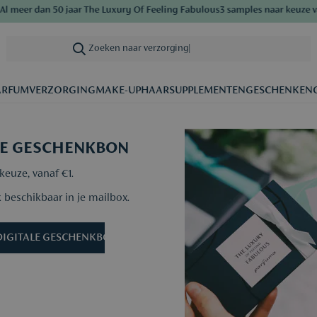
meer dan 50 jaar The Luxury Of Feeling Fabulous
3 samples naar keuze van
Zoeken naar verzorging
|
ARFUM
VERZORGING
MAKE-UP
HAAR
SUPPLEMENTEN
GESCHENKEN
LE GESCHENKBON
keuze, vanaf €1.
 beschikbaar in je mailbox.
DIGITALE GESCHENKBON »