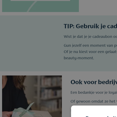
TIP: Gebruik je c
Wist je dat je je cadeaubon o
Gun jezelf een moment van pu
Of je nu kiest voor een gelaa
beauty-moment.
Ook voor bedrij
Een bedankje voor je loya
Of gewoon omdat ze het 
Een geschenk van Parfuma
Je geeft niet alleen luxe