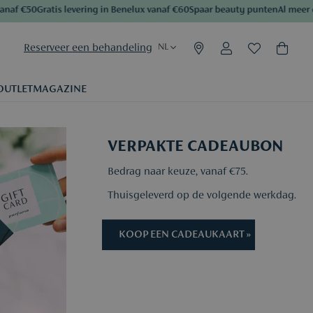
af €50
Gratis levering in Benelux vanaf €60
Spaar beauty punten
Al meer dan
Reserveer een behandeling
NL
OUTLET
MAGAZINE
VERPAKTE CADEAUBON
Bedrag naar keuze, vanaf €75.
Thuisgeleverd op de volgende werkdag.
KOOP EEN CADEAUKAART »