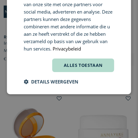
van onze site met onze partners voor
social media, adverteren en analyse. Deze
partners kunnen deze gegevens
combineren met andere informatie die u
aan ze heeft verstrekt of die ze hebben
ROQUEBRUN
ROQUEBRUN
verzameld op basis van uw gebruik van
Instant Bronzing Face Serum
Instant Bronzing Face Serum
hun services.
Privacybeleid
Medium
Light
€ 39,00
€ 39,00
ALLES TOESTAAN
DETAILS WEERGEVEN