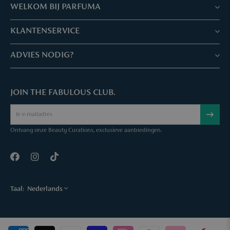
WELKOM BIJ PARFUMA
Winkels & Services
KLANTENSERVICE
Reserveer je afspraak
Klantenservice & Veelgestelde vragen
ADVIES NODIG?
Skin Expertise
Parfuma geschenkbon
Chat met ons
Fabulous Parfuma Club
Geschenk bij aankoop
JOIN THE FABULOUS CLUB.
Mail ons
Over Parfuma
Sample Service
Bel ons
Vacatures
Bestelling annuleren
Ontvang onze Beauty Curations, exclusieve aanbiedingen.
Contact
Taal:
Nederlands