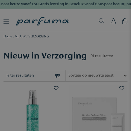
aar keuze vanaf €50
Gratis levering in Benelux vanaf €60
Spaar beauty pun
Home
/
NIEUW
/
VERZORGING
Nieuw in Verzorging
91
resultaten
Filter resultaten