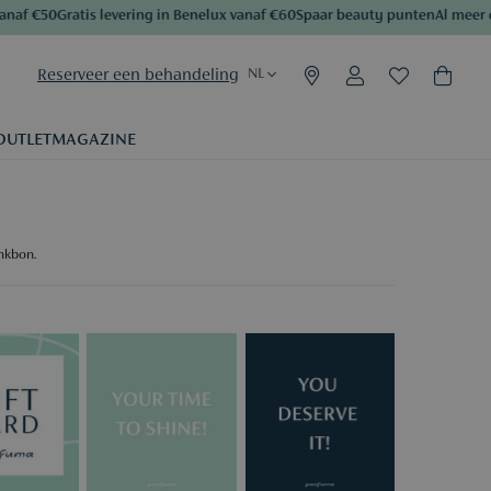
af €50
Gratis levering in Benelux vanaf €60
Spaar beauty punten
Al meer da
Reserveer een behandeling
NL
OUTLET
MAGAZINE
enkbon.