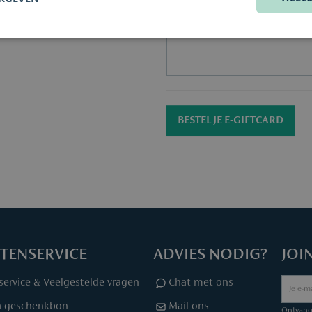
BESTEL JE E-GIFTCARD
TENSERVICE
ADVIES NODIG?
JOI
service & Veelgestelde vragen
Chat met ons
a geschenkbon
Mail ons
Ontvang 