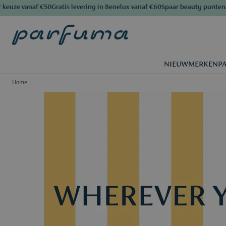
euze vanaf €50
Gratis levering in Benelux vanaf €60
Spaar beauty punten
Al
NIEUW
MERKEN
P
Home