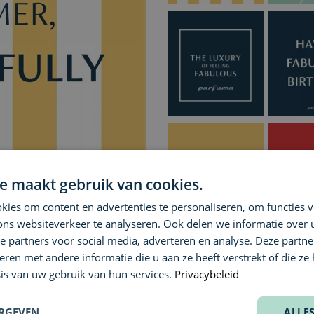
e maakt gebruik van cookies.
ies om content en advertenties te personaliseren, om functies v
ons websiteverkeer te analyseren. Ook delen we informatie over
e partners voor social media, adverteren en analyse. Deze partn
KIES EEN BEDRAG
en met andere informatie die u aan ze heeft verstrekt of die ze
is van uw gebruik van hun services.
Privacybeleid
€
€
XXX
TYP EEN BOODSCHAP
ERGEVEN
ALLE