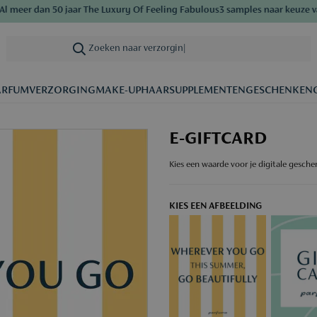
 meer dan 50 jaar The Luxury Of Feeling Fabulous
3 samples naar keuze van
Zoeken naar verzorging
|
ARFUM
VERZORGING
MAKE-UP
HAAR
SUPPLEMENTEN
GESCHENKEN
E-GIFTCARD
Kies een waarde voor je digitale gesch
KIES EEN AFBEELDING