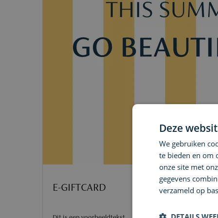
Deze websit
We gebruiken cook
te bieden en om 
onze site met onz
gegevens combiner
E-GIFTCARD
verzameld op bas
DETAILS WE